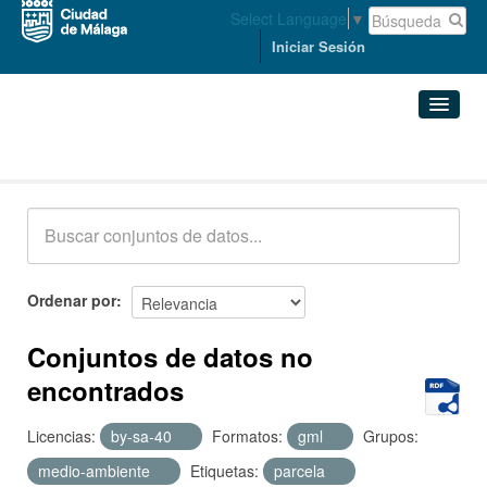
Select Language
▼
Iniciar Sesión
Conjuntos de datos
Conjuntos de datos
Organizaciones
Grupos
Ordenar por
Acerca de
Conjuntos de datos no
encontrados
Licencias:
by-sa-40
Formatos:
gml
Grupos:
medio-ambiente
Etiquetas:
parcela