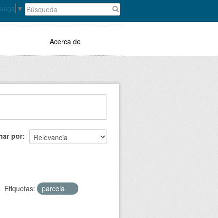
guage
▼
Acerca de
nar por
Etiquetas:
parcela