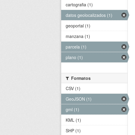
cartografia (1)
datos geolocalizados (1)
geoportal (1)
manzana (1)
parcela (1)
plano (1)
Formatos
CSV (1)
GeoJSON (1)
gml (1)
KML (1)
SHP (1)