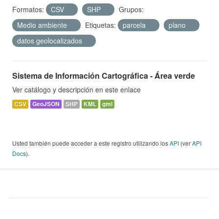
Formatos:
CSV
SHP
Grupos:
Medio ambiente
Etiquetas:
parcela
plano
datos geolocalizados
Sistema de Información Cartográfica - Área verde
Ver catálogo y descripción en este enlace
CSV
GeoJSON
SHP
KML
gml
Usted también puede acceder a este registro utilizando los
API
(ver
API
Docs
).