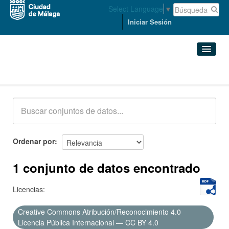
Select Language
▼
Iniciar Sesión
Conjuntos de datos
Conjuntos de datos
Organizaciones
Grupos
Ordenar por
Acerca de
1 conjunto de datos encontrado
Licencias:
Creative Commons Atribución/Reconocimiento 4.0
Licencia Pública Internacional — CC BY 4.0