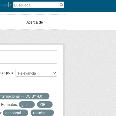
guage
▼
Acerca de
nar por
Internacional — CC BY 4.0
Formatos:
gml
ZIP
s:
geoportal
reciclaje