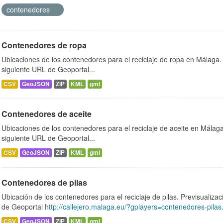
contenedores
Contenedores de ropa
Ubicaciones de los contenedores para el reciclaje de ropa en Málaga. 
siguiente URL de Geoportal...
CSV
GeoJSON
ZIP
KML
gml
Contenedores de aceite
Ubicaciones de los contenedores para el reciclaje de aceite en Málaga.
siguiente URL de Geoportal...
CSV
GeoJSON
ZIP
KML
gml
Contenedores de pilas
Ubicación de los contenedores para el reciclaje de pilas. Previsualizac
de Geoportal
http://callejero.malaga.eu/?gplayers=contenedores-pilas
CSV
GeoJSON
ZIP
KML
gml