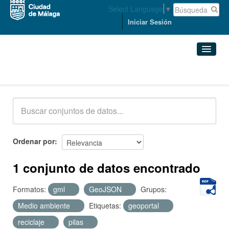
Select Language
▼
Iniciar Sesión
Conjuntos de datos
Conjuntos de datos
Organizaciones
Grupos
Ordenar por
Acerca de
1 conjunto de datos encontrado
Formatos:
gml
GeoJSON
Grupos:
Medio ambiente
Etiquetas:
geoportal
reciclaje
pilas