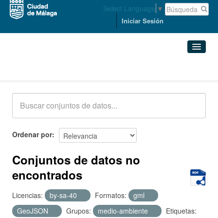
Select Language
▼
Iniciar Sesión
Conjuntos de datos
Conjuntos de datos
Organizaciones
Grupos
Ordenar por
Acerca de
Conjuntos de datos no
encontrados
Licencias:
by-sa-40
Formatos:
gml
GeoJSON
Grupos:
medio-ambiente
Etiquetas: