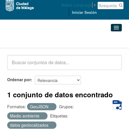
Select Language
▼
Iniciar Sesión
Conjuntos de datos
Conjuntos de datos
Organizaciones
Grupos
Ordenar por
Acerca de
1 conjunto de datos encontrado
Formatos:
GeoJSON
Grupos:
Medio ambiente
Etiquetas:
datos geolocalizados