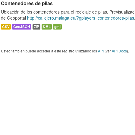
Contenedores de pilas
Ubicación de los contenedores para el reciclaje de pilas. Previsualizac
de Geoportal
http://callejero.malaga.eu/?gplayers=contenedores-pilas
CSV
GeoJSON
ZIP
KML
gml
Usted también puede acceder a este registro utilizando los
API
(ver
API Docs
).