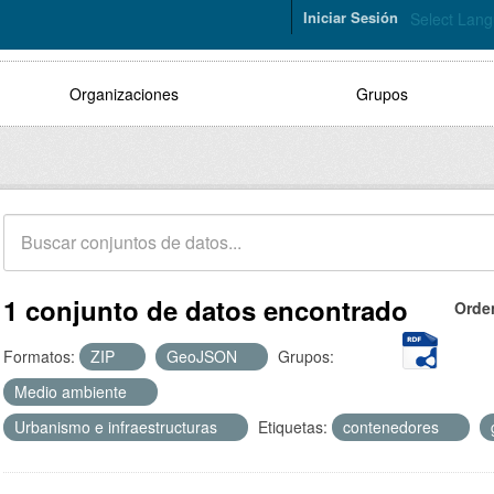
Iniciar Sesión
Select Lan
Organizaciones
Grupos
1 conjunto de datos encontrado
Orde
Formatos:
ZIP
GeoJSON
Grupos:
Medio ambiente
Urbanismo e infraestructuras
Etiquetas:
contenedores