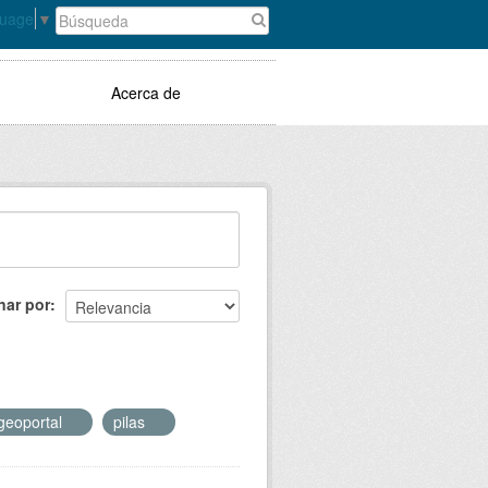
guage
▼
Acerca de
nar por
geoportal
pilas