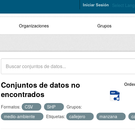
Iniciar Sesión
Select Lan
Organizaciones
Grupos
Conjuntos de datos no
Orde
encontrados
Formatos:
CSV
SHP
Grupos:
medio-ambiente
Etiquetas:
callejero
manzana
c