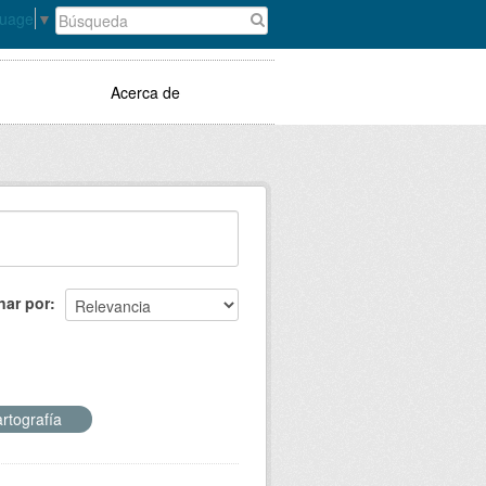
guage
▼
Acerca de
nar por
artografía