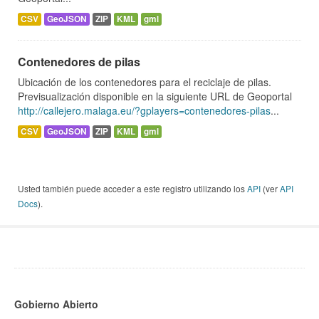
CSV
GeoJSON
ZIP
KML
gml
Contenedores de pilas
Ubicación de los contenedores para el reciclaje de pilas.
Previsualización disponible en la siguiente URL de Geoportal
http://callejero.malaga.eu/?gplayers=contenedores-pilas
...
CSV
GeoJSON
ZIP
KML
gml
Usted también puede acceder a este registro utilizando los
API
(ver
API
Docs
).
Gobierno Abierto