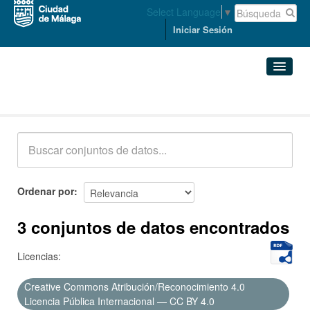
Select Language
▼
Iniciar Sesión
Conjuntos de datos
Conjuntos de datos
Organizaciones
Grupos
Ordenar por
Acerca de
3 conjuntos de datos encontrados
Licencias:
Creative Commons Atribución/Reconocimiento 4.0
Licencia Pública Internacional — CC BY 4.0