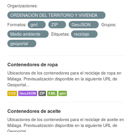
Organizaciones:
ORDENACIÓN DEL TERRITORIO Y VIVIENDA
Formatos:
gml
ZIP
GeoJSON
Grupos:
Medio ambiente
Etiquetas:
reciclaje
geoportal
Contenedores de ropa
Ubicaciones de los contenedores para el reciclaje de ropa en
Málaga. Previsualización disponible en la siguiente URL de
Geoportal...
CSV
GeoJSON
ZIP
KML
gml
Contenedores de aceite
Ubicaciones de los contenedores para el reciclaje de aceite en
Málaga. Previsualización disponible en la siguiente URL de
Geoportal...