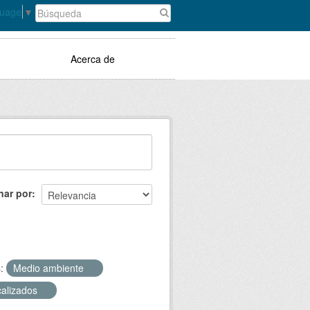
guage
▼
Acerca de
nar por
:
Medio ambiente
calizados