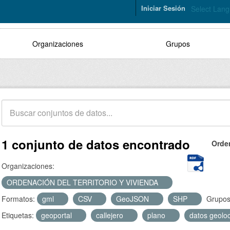
Iniciar Sesión
Select Lan
Organizaciones
Grupos
1 conjunto de datos encontrado
Orde
Organizaciones:
ORDENACIÓN DEL TERRITORIO Y VIVIENDA
Formatos:
gml
CSV
GeoJSON
SHP
Grupos
Etiquetas:
geoportal
callejero
plano
datos geolo