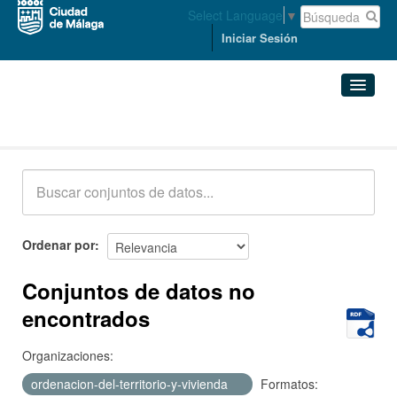
Select Language
▼
Iniciar Sesión
Conjuntos de datos
Conjuntos de datos
Organizaciones
Grupos
Ordenar por
Acerca de
Conjuntos de datos no
encontrados
Organizaciones:
ordenacion-del-territorio-y-vivienda
Formatos: