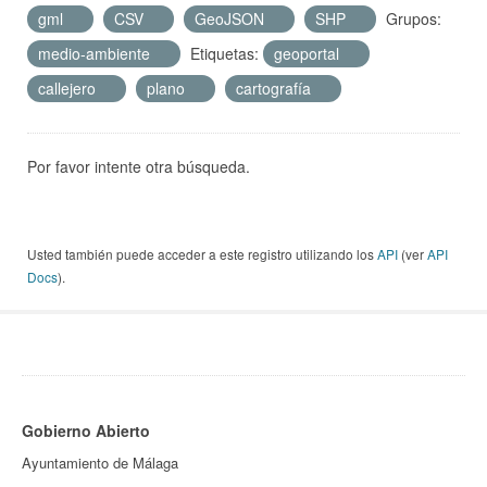
gml
CSV
GeoJSON
SHP
Grupos:
medio-ambiente
Etiquetas:
geoportal
callejero
plano
cartografía
Por favor intente otra búsqueda.
Usted también puede acceder a este registro utilizando los
API
(ver
API
Docs
).
Gobierno Abierto
Ayuntamiento de Málaga