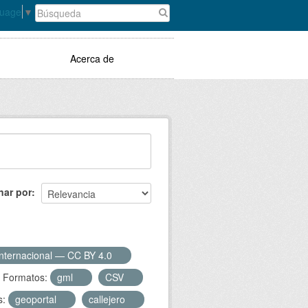
guage
▼
Acerca de
nar por
Internacional — CC BY 4.0
Formatos:
gml
CSV
s:
geoportal
callejero