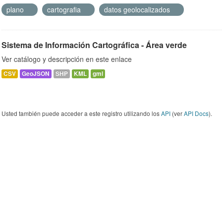
plano
cartografia
datos geolocalizados
Sistema de Información Cartográfica - Área verde
Ver catálogo y descripción en este enlace
CSV
GeoJSON
SHP
KML
gml
Usted también puede acceder a este registro utilizando los
API
(ver
API Docs
).