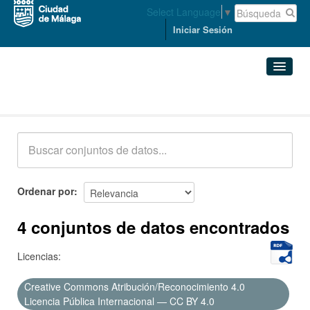
Select Language
▼
Iniciar Sesión
Conjuntos de datos
Conjuntos de datos
Organizaciones
Grupos
Ordenar por
Acerca de
4 conjuntos de datos encontrados
Licencias:
Creative Commons Atribución/Reconocimiento 4.0
Licencia Pública Internacional — CC BY 4.0