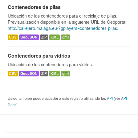
Contenedores de pilas
Ubicación de los contenedores para el reciclaje de pilas.
Previsualización disponible en la siguiente URL de Geoportal
http://callejero.malaga.eu/?gplayers=contenedores-pilas
...
CSV
GeoJSON
ZIP
KML
gml
Contenedores para vidrios
Ubicación de los contenedores para vidrios.
CSV
GeoJSON
ZIP
KML
gml
Usted también puede acceder a este registro utilizando los
API
(ver
API
Docs
).