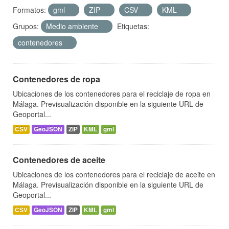
Formatos:
gml
ZIP
CSV
KML
Grupos:
Medio ambiente
Etiquetas:
contenedores
Contenedores de ropa
Ubicaciones de los contenedores para el reciclaje de ropa en
Málaga. Previsualización disponible en la siguiente URL de
Geoportal...
CSV
GeoJSON
ZIP
KML
gml
Contenedores de aceite
Ubicaciones de los contenedores para el reciclaje de aceite en
Málaga. Previsualización disponible en la siguiente URL de
Geoportal...
CSV
GeoJSON
ZIP
KML
gml