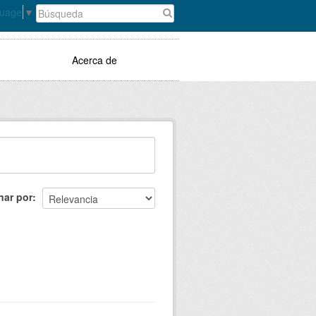
guage
▼
Acerca de
nar por