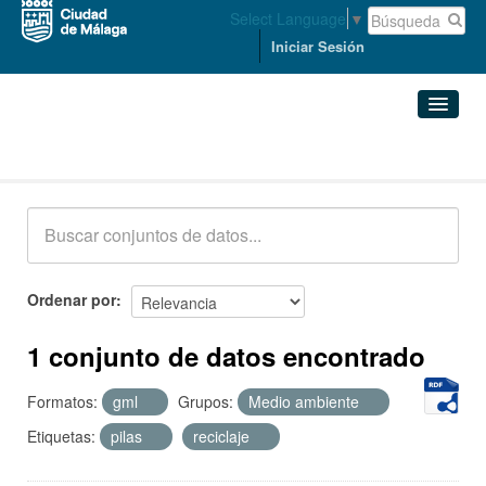
Select Language
▼
Iniciar Sesión
Conjuntos de datos
Conjuntos de datos
Organizaciones
Grupos
Ordenar por
Acerca de
1 conjunto de datos encontrado
Formatos:
gml
Grupos:
Medio ambiente
Etiquetas:
pilas
reciclaje