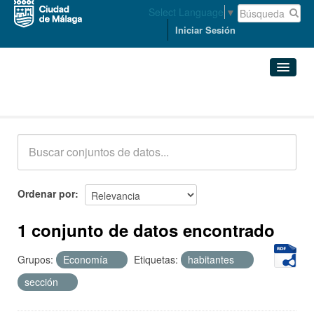
Select Language
▼
Iniciar Sesión
Conjuntos de datos
Conjuntos de datos
Organizaciones
Grupos
Ordenar por
Acerca de
1 conjunto de datos encontrado
Grupos:
Economía
Etiquetas:
habitantes
sección