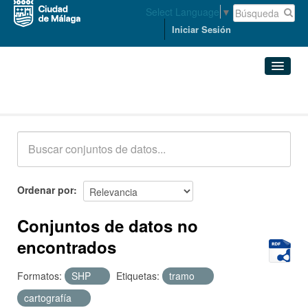
Select Language
▼
Iniciar Sesión
Conjuntos de datos
Conjuntos de datos
Organizaciones
Grupos
Ordenar por
Acerca de
Conjuntos de datos no
encontrados
Formatos:
SHP
Etiquetas:
tramo
cartografía