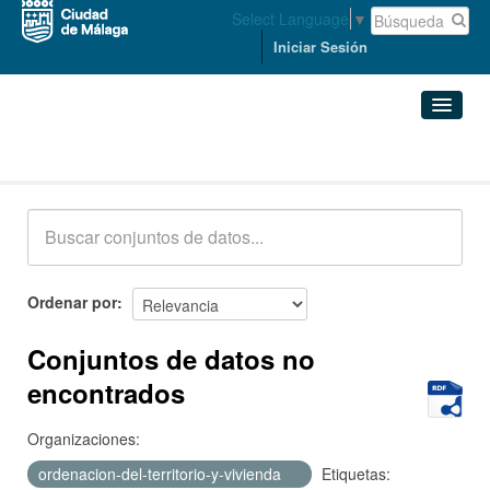
Select Language
▼
Iniciar Sesión
Conjuntos de datos
Conjuntos de datos
Organizaciones
Grupos
Ordenar por
Acerca de
Conjuntos de datos no
encontrados
Organizaciones:
ordenacion-del-territorio-y-vivienda
Etiquetas: