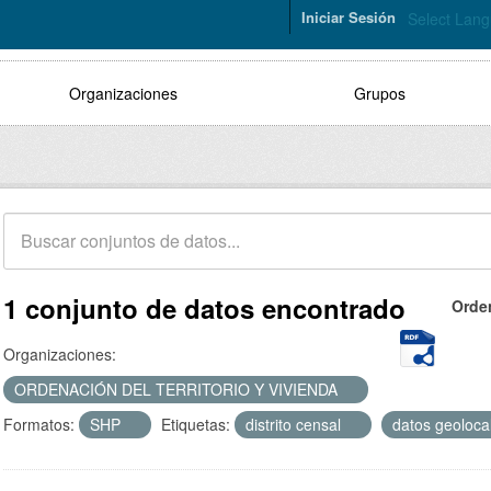
Iniciar Sesión
Select Lan
Organizaciones
Grupos
1 conjunto de datos encontrado
Orde
Organizaciones:
ORDENACIÓN DEL TERRITORIO Y VIVIENDA
Formatos:
SHP
Etiquetas:
distrito censal
datos geoloca