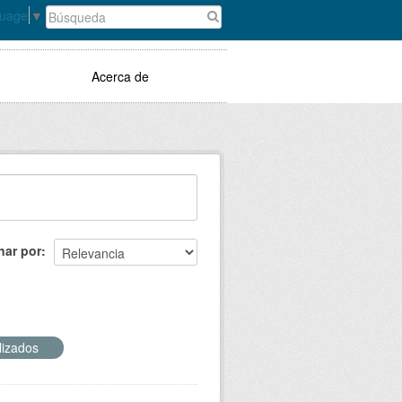
guage
▼
Acerca de
nar por
lizados