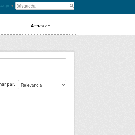
guage
▼
Acerca de
nar por