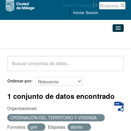
Select Language
▼
Iniciar Sesión
Conjuntos de datos
Conjuntos de datos
Organizaciones
Grupos
Ordenar por
Acerca de
1 conjunto de datos encontrado
Organizaciones:
ORDENACIÓN DEL TERRITORIO Y VIVIENDA
Formatos:
gml
Etiquetas:
distrito