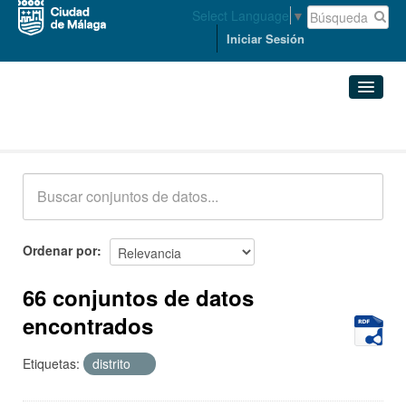
Select Language
▼
Iniciar Sesión
Conjuntos de datos
Conjuntos de datos
Organizaciones
Grupos
Ordenar por
Acerca de
66 conjuntos de datos
encontrados
Etiquetas:
distrito