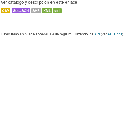
Ver catálogo y descripción en este enlace
CSV
GeoJSON
SHP
KML
gml
Usted también puede acceder a este registro utilizando los
API
(ver
API Docs
).