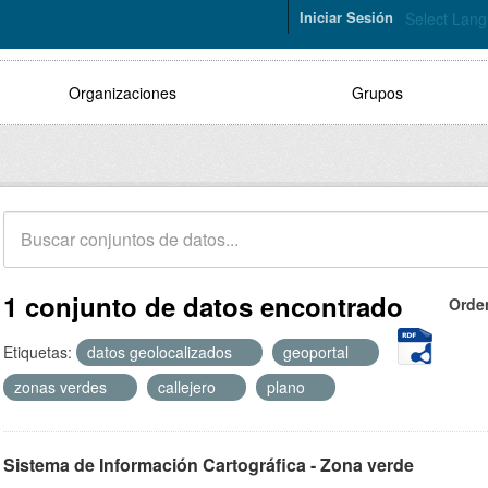
Iniciar Sesión
Select Lan
Organizaciones
Grupos
1 conjunto de datos encontrado
Orde
Etiquetas:
datos geolocalizados
geoportal
zonas verdes
callejero
plano
Sistema de Información Cartográfica - Zona verde