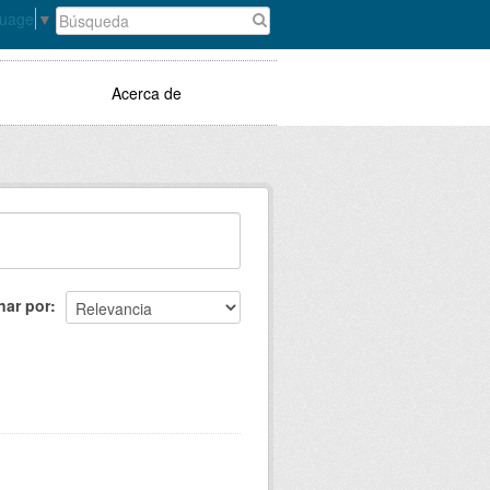
guage
▼
Acerca de
nar por