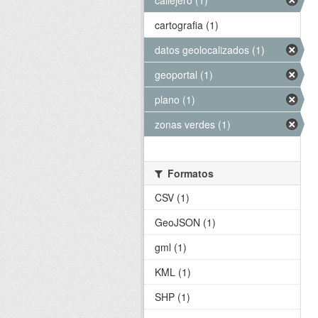
callejero (1)
cartografia (1)
datos geolocalizados (1)
geoportal (1)
plano (1)
zonas verdes (1)
Formatos
CSV (1)
GeoJSON (1)
gml (1)
KML (1)
SHP (1)