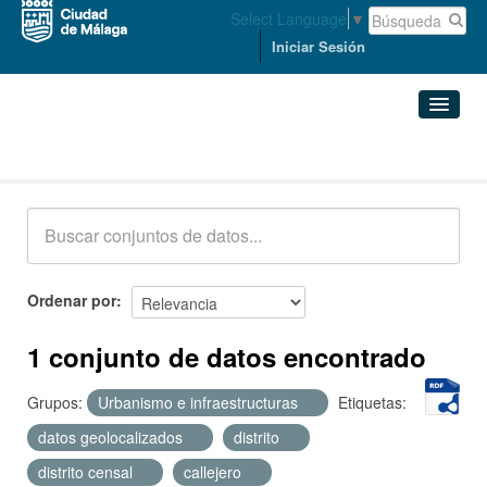
Select Language
▼
Iniciar Sesión
Conjuntos de datos
Conjuntos de datos
Organizaciones
Grupos
Ordenar por
Acerca de
1 conjunto de datos encontrado
Grupos:
Urbanismo e infraestructuras
Etiquetas:
datos geolocalizados
distrito
distrito censal
callejero