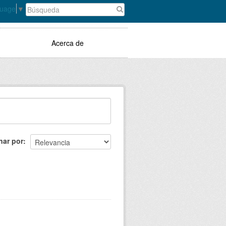
guage
▼
Acerca de
nar por