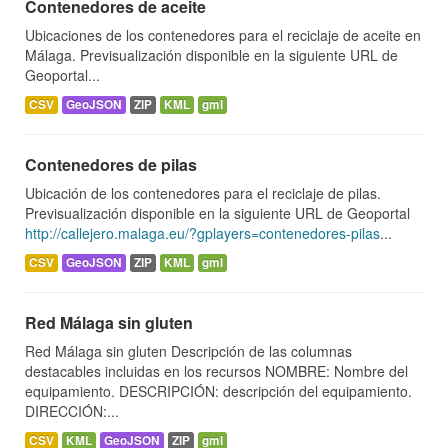
Contenedores de aceite
Ubicaciones de los contenedores para el reciclaje de aceite en
Málaga. Previsualización disponible en la siguiente URL de
Geoportal...
CSV
GeoJSON
ZIP
KML
gml
Contenedores de pilas
Ubicación de los contenedores para el reciclaje de pilas.
Previsualización disponible en la siguiente URL de Geoportal
http://callejero.malaga.eu/?gplayers=contenedores-pilas
...
CSV
GeoJSON
ZIP
KML
gml
Red Málaga sin gluten
Red Málaga sin gluten Descripción de las columnas
destacables incluidas en los recursos NOMBRE: Nombre del
equipamiento. DESCRIPCIÓN: descripción del equipamiento.
DIRECCIÓN:...
CSV
KML
GeoJSON
ZIP
gml