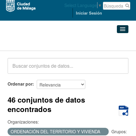
Select Language
▼
Iniciar Sesión
Conjuntos de datos
Conjuntos de datos
Organizaciones
Grupos
Ordenar por
Acerca de
46 conjuntos de datos
encontrados
Organizaciones:
ORDENACIÓN DEL TERRITORIO Y VIVIENDA
Grupos: