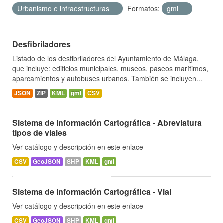
Urbanismo e infraestructuras
Formatos:
gml
Desfibriladores
Listado de los desfibriladores del Ayuntamiento de Málaga,
que incluye: edificios municipales, museos, paseos marítimos,
aparcamientos y autobuses urbanos. También se incluyen...
JSON
ZIP
KML
gml
CSV
Sistema de Información Cartográfica - Abreviatura
tipos de viales
Ver catálogo y descripción en este enlace
CSV
GeoJSON
SHP
KML
gml
Sistema de Información Cartográfica - Vial
Ver catálogo y descripción en este enlace
CSV
GeoJSON
SHP
KML
gml