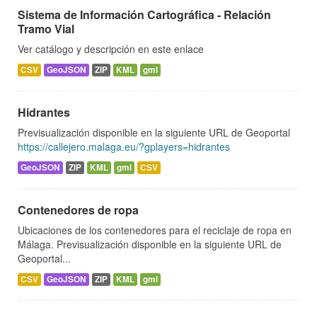
Sistema de Información Cartográfica - Relación
Tramo Vial
Ver catálogo y descripción en este enlace
CSV
GeoJSON
ZIP
KML
gml
Hidrantes
Previsualización disponible en la siguiente URL de Geoportal
https://callejero.malaga.eu/?gplayers=hidrantes
GeoJSON
ZIP
KML
gml
CSV
Contenedores de ropa
Ubicaciones de los contenedores para el reciclaje de ropa en
Málaga. Previsualización disponible en la siguiente URL de
Geoportal...
CSV
GeoJSON
ZIP
KML
gml