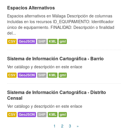
Espacios Alternativos
Espacios alternativos en Málaga Descripción de columnas
incluidas en los recursos ID_EQUIPAMIENTO: Identificador
único de equipamiento. FINALIDAD: Descripción o finalidad
del...
CSV
GeoJSON
SHP
KML
gml
Sistema de Información Cartográfica - Barrio
Ver catálogo y descripción en este enlace
CSV
GeoJSON
SHP
KML
gml
Sistema de Información Cartográfica - Distrito
Censal
Ver catálogo y descripción en este enlace
CSV
GeoJSON
SHP
KML
gml
1
2
3
»