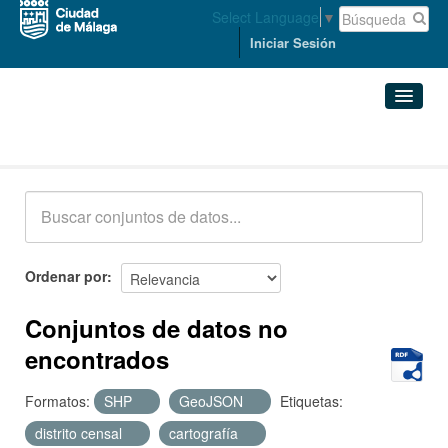
Select Language
▼
Iniciar Sesión
Conjuntos de datos
Conjuntos de datos
Organizaciones
Grupos
Ordenar por
Acerca de
Conjuntos de datos no
encontrados
Formatos:
SHP
GeoJSON
Etiquetas:
distrito censal
cartografía