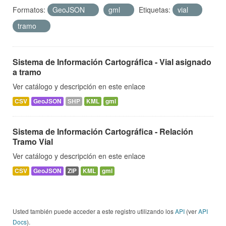
Formatos:
GeoJSON
gml
Etiquetas:
vial
tramo
Sistema de Información Cartográfica - Vial asignado
a tramo
Ver catálogo y descripción en este enlace
CSV
GeoJSON
SHP
KML
gml
Sistema de Información Cartográfica - Relación
Tramo Vial
Ver catálogo y descripción en este enlace
CSV
GeoJSON
ZIP
KML
gml
Usted también puede acceder a este registro utilizando los
API
(ver
API
Docs
).