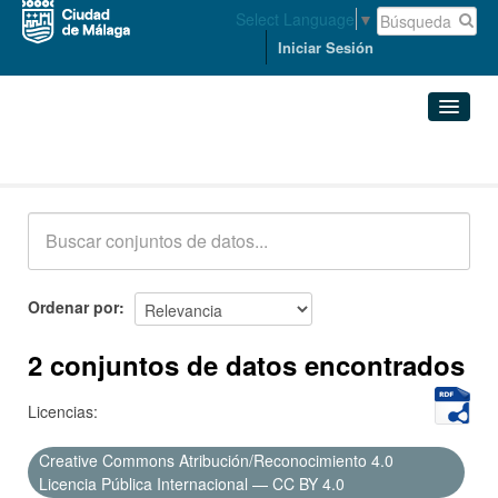
Select Language
▼
Iniciar Sesión
Conjuntos de datos
Conjuntos de datos
Organizaciones
Grupos
Ordenar por
Acerca de
2 conjuntos de datos encontrados
Licencias:
Creative Commons Atribución/Reconocimiento 4.0
Licencia Pública Internacional — CC BY 4.0