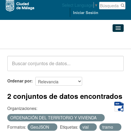
Select Language
▼
Iniciar Sesión
Conjuntos de datos
Conjuntos de datos
Organizaciones
Grupos
Ordenar por
Acerca de
2 conjuntos de datos encontrados
Organizaciones:
ORDENACIÓN DEL TERRITORIO Y VIVIENDA
Formatos:
GeoJSON
Etiquetas:
vial
tramo