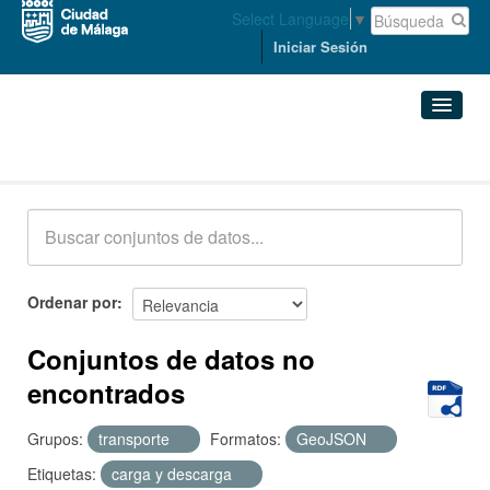
Select Language
▼
Iniciar Sesión
Conjuntos de datos
Conjuntos de datos
Organizaciones
Grupos
Ordenar por
Acerca de
Conjuntos de datos no
encontrados
Grupos:
transporte
Formatos:
GeoJSON
Etiquetas:
carga y descarga