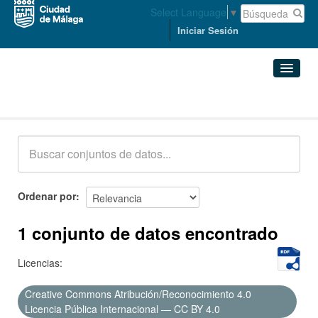
Select Language
▼
Iniciar Sesión
Conjuntos de datos
Conjuntos de datos
Organizaciones
Grupos
Ordenar por
Acerca de
1 conjunto de datos encontrado
Licencias:
Creative Commons Atribución/Reconocimiento 4.0
Licencia Pública Internacional — CC BY 4.0