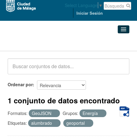
Select Language
▼
Iniciar Sesión
Conjuntos de datos
Conjuntos de datos
Organizaciones
Grupos
Ordenar por
Acerca de
1 conjunto de datos encontrado
Formatos:
GeoJSON
Grupos:
Energía
Etiquetas:
alumbrado
geoportal