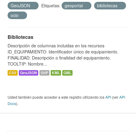
GeoJSON
Etiquetas:
geoportal
bibliotecas
ocio
Bibliotecas
Descripción de columnas incluidas en los recursos
ID_EQUIPAMIENTO: Identificador único de equipamiento.
FINALIDAD: Descripción o finalidad del equipamiento.
TOOLTIP: Nombre...
CSV
GeoJSON
SHP
KML
GML
Usted también puede acceder a este registro utilizando los
API
(ver
API
Docs
).