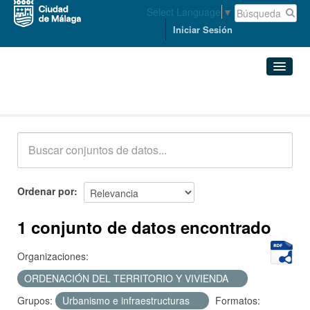
Select Language
▼
Iniciar Sesión
Conjuntos de datos
Conjuntos de datos
Organizaciones
Grupos
Ordenar por
Acerca de
1 conjunto de datos encontrado
Organizaciones:
ORDENACIÓN DEL TERRITORIO Y VIVIENDA
Grupos:
Urbanismo e infraestructuras
Formatos: