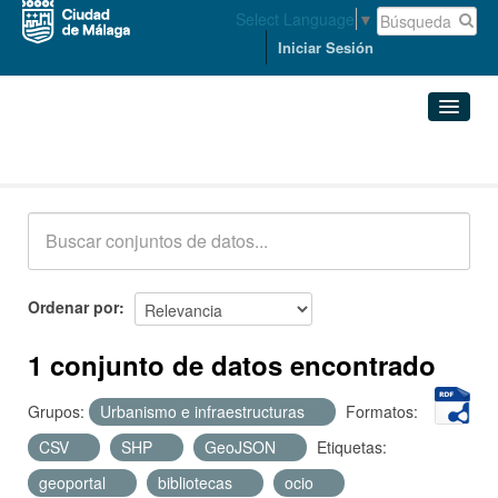
Select Language
▼
Iniciar Sesión
Conjuntos de datos
Conjuntos de datos
Organizaciones
Grupos
Ordenar por
Acerca de
1 conjunto de datos encontrado
Grupos:
Urbanismo e infraestructuras
Formatos:
CSV
SHP
GeoJSON
Etiquetas:
geoportal
bibliotecas
ocio